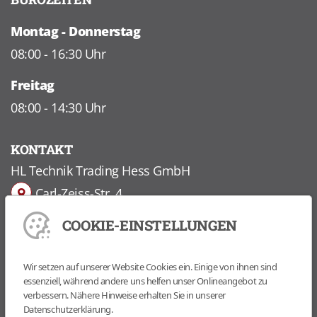
Montag - Donnerstag
08:00 - 16:30 Uhr
Freitag
08:00 - 14:30 Uhr
KONTAKT
HL Technik Trading Hess GmbH
Carl-Zeiss-Str. 4
24568 Kaltenkirchen
COOKIE-EINSTELLUNGEN
+49 (0) 41 91 7 69 31-0
Wir setzen auf unserer Website Cookies ein. Einige von ihnen sind
essenziell, während andere uns helfen unser Onlineangebot zu
+49 (0) 41 91 7 69 31-99
verbessern. Nähere Hinweise erhalten Sie in unserer
info@hltechnik.com
Datenschutzerklärung.